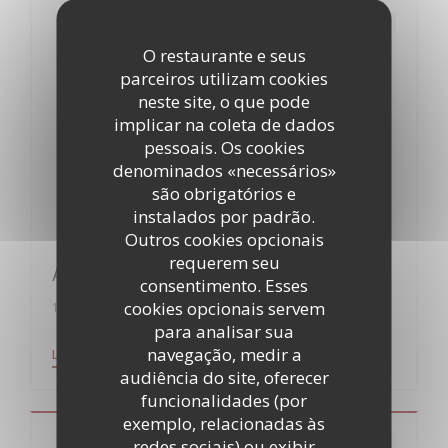
O restaurante e seus
parceiros utilizam cookies
neste site, o que pode
implicar na coleta de dados
pessoais. Os cookies
denominados «necessários»
são obrigatórios e
instalados por padrão.
Outros cookies opcionais
requerem seu
Assiettes gourmandes
consentimento. Esses
cookies opcionais servem
19/12/2017
para analisar sua
navegação, medir a
((ABRE NUMA NOVA JANELA))
LER O ARTIGO
audiência do site, oferecer
funcionalidades (por
exemplo, relacionadas às
redes sociais) ou exibir