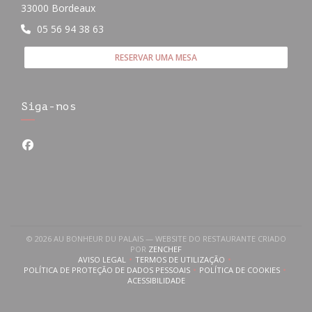
((abre numa nova janela))
33000 Bordeaux
05 56 94 38 63
RESERVAR UMA MESA
Siga-nos
Facebook ((abre numa nova janela))
© 2026 AU BONHEUR DU PALAIS — WEBSITE DO RESTAURANTE CRIADO
((ABRE NUMA NOVA JANELA))
POR
ZENCHEF
AVISO LEGAL
TERMOS DE UTILIZAÇÃO
((ABRE NUMA NOVA JANELA))
((ABRE NUMA NOVA JANELA))
POLÍTICA DE PROTEÇÃO DE DADOS PESSOAIS
POLÍTICA DE COOKIES
((ABRE NUMA NOVA JANELA))
((ABRE NUMA NOVA
ACESSIBILIDADE
((ABRE NUMA NOVA JANELA))