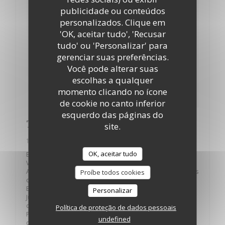
publicidade ou conteúdos
personalizados. Clique em
'OK, aceitar tudo', 'Recusar
tudo' ou 'Personalizar' para
gerenciar suas preferências.
Você pode alterar suas
escolhas a qualquer
momento clicando no ícone
de cookie no canto inferior
esquerdo das páginas do
Tao-Yin
site.
19/12/2017
OK, aceitar tudo
En chinois Shan signifie Montagne
Voilà vingt cinq ans maintenant que nos amis Tommy et
Andy Shan se sont installés à Bordeaux, à deux pas du Palais
Proíbe todos cookies
de justice.
Et qu’ils proposent de la cuisine chinoise.
Personalizar
Jusqu’ici rien de bien particulier sauf que, justement, il s’agit
de cuisine chinoise.
Política de proteção de dados pessoais
Pas de cuisine asiatique sino-vietnamo-cambodgio-nippo-
undefined
coréenne mais de la vraie cuisine chinoise avec des vraies