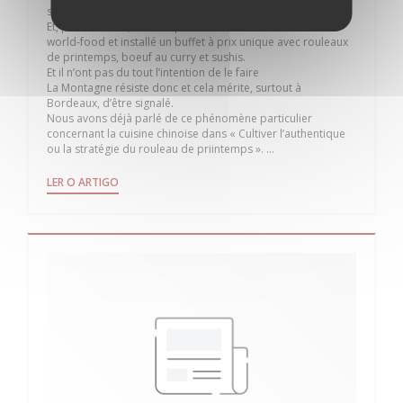
spécialités du Sichuan et de Canton.
Et, pour l’instant, ils n’ont pas encore cédé aux sirènes du
world-food et installé un buffet à prix unique avec rouleaux
de printemps, boeuf au curry et sushis.
Et il n’ont pas du tout l’intention de le faire
La Montagne résiste donc et cela mérite, surtout à
Bordeaux, d’être signalé.
Nous avons déjà parlé de ce phénomène particulier
concernant la cuisine chinoise dans « Cultiver l’authentique
ou la stratégie du rouleau de priintemps ». ...
((ABRE NUMA NOVA JANELA))
LER O ARTIGO