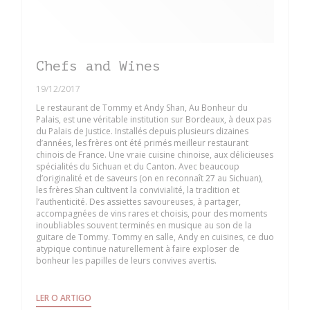
Chefs and Wines
19/12/2017
Le restaurant de Tommy et Andy Shan, Au Bonheur du
Palais, est une véritable institution sur Bordeaux, à deux pas
du Palais de Justice. Installés depuis plusieurs dizaines
d’années, les frères ont été primés meilleur restaurant
chinois de France. Une vraie cuisine chinoise, aux délicieuses
spécialités du Sichuan et du Canton. Avec beaucoup
d’originalité et de saveurs (on en reconnaît 27 au Sichuan),
les frères Shan cultivent la convivialité, la tradition et
l’authenticité. Des assiettes savoureuses, à partager,
accompagnées de vins rares et choisis, pour des moments
inoubliables souvent terminés en musique au son de la
guitare de Tommy. Tommy en salle, Andy en cuisines, ce duo
atypique continue naturellement à faire exploser de
bonheur les papilles de leurs convives avertis.
((ABRE NUMA NOVA JANELA))
LER O ARTIGO