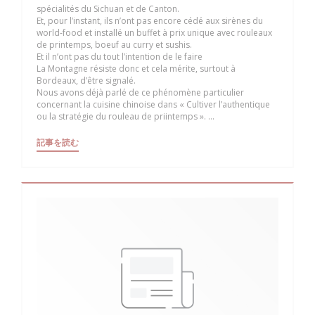
spécialités du Sichuan et de Canton.
Et, pour l’instant, ils n’ont pas encore cédé aux sirènes du
world-food et installé un buffet à prix unique avec rouleaux
de printemps, boeuf au curry et sushis.
Et il n’ont pas du tout l’intention de le faire
La Montagne résiste donc et cela mérite, surtout à
Bordeaux, d’être signalé.
Nous avons déjà parlé de ce phénomène particulier
concernant la cuisine chinoise dans « Cultiver l’authentique
ou la stratégie du rouleau de priintemps ». ...
((新しいウィンドウで開きます))
記事を読む