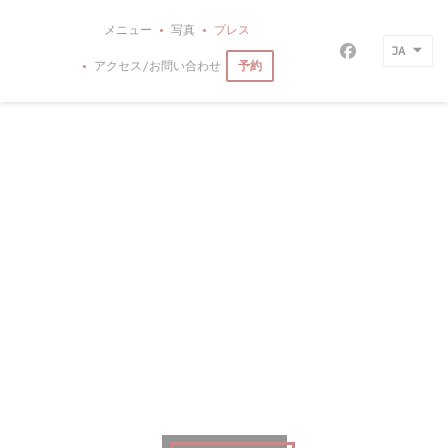
クッキー利用の管理について
メニュー
写真
プレス
JA
Facebook
予約
アクセス/お問い合わせ