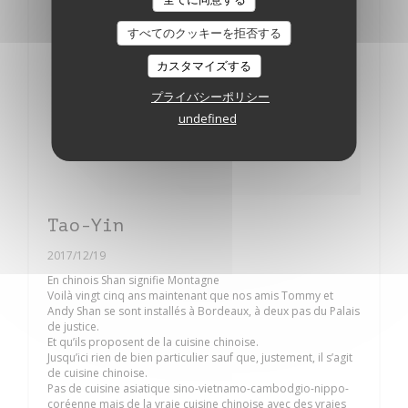
すべてのクッキーを拒否する
カスタマイズする
プライバシーポリシー
undefined
Tao-Yin
2017/12/19
En chinois Shan signifie Montagne
Voilà vingt cinq ans maintenant que nos amis Tommy et
Andy Shan se sont installés à Bordeaux, à deux pas du Palais
de justice.
Et qu’ils proposent de la cuisine chinoise.
Jusqu’ici rien de bien particulier sauf que, justement, il s’agit
de cuisine chinoise.
Pas de cuisine asiatique sino-vietnamo-cambodgio-nippo-
coréenne mais de la vraie cuisine chinoise avec des vraies