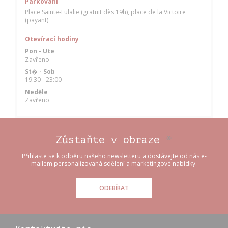
Parkování
Place Sainte-Eulalie (gratuit dès 19h), place de la Victoire
(payant)
Otevírací hodiny
Pon
-
Ute
Zavřeno
St�
-
Sob
19:30 - 23:00
Neděle
Zavřeno
Zůstaňte v obraze
*
Přihlaste se k odběru našeho newsletteru a dostávejte od nás e-
mailem personalizovaná sdělení a marketingové nabídky.
ODEBÍRAT