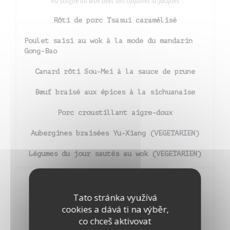
Riz soufflé au wok avec des coquilles St-Jacques
Rôti de porc Tsasui caramélisé
Poulet saisi au wok à la mode du mandarin
Gong-Bao
Canard rôti Sou-Mei à la sauce de prune
Bœuf braisé aux épices à la sichuanaise
Porc croustillant aigre-doux
Aubergines braisées Yu-Xiang (VEGETARIEN)
Légumes du jour sautés au wok (VEGETARIEN)
8,00
DESSERTS À LA CARTE
Tato stránka využívá
EUR
cookies a dává ti na výběr,
co chceš aktivovat