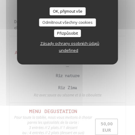
Fraîcheur de saison
Dessert à base de fruits frais de saison
OK, přijmout vše
Douceur meringuée au coulis de fruits ou au
Odmítnout všechny cookies
chocolat
Přizpůsobit
Zásady ochrany osobních údajů
2,00
undefined
ACCOMPAGNEMENTS À LA CARTE
EUR
Riz nature
Riz Zima
Riz avec sauce au sésame et à la ciboulette
MENU DEGUSTATION
Pour toute la tablée, nous vous invitons à choisir
parmi les spécialités de la carte :
50,00
3 entrées // 2 plats // 1 dessert
EUR
ou : 4 entrées // 2 plats (dessert en sus)