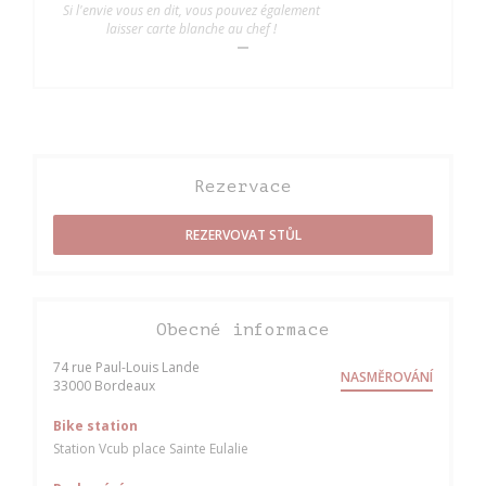
Si l'envie vous en dit, vous pouvez également
laisser carte blanche au chef !
Rezervace
REZERVOVAT STŮL
Obecné informace
74 rue Paul-Louis Lande
NASMĚROVÁNÍ
((otevře se v novém okně))
33000 Bordeaux
Bike station
Station Vcub place Sainte Eulalie