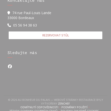
Kontaktujte nás
74 rue Paul-Louis Lande
((otevře se v novém okně))
33000 Bordeaux
05 56 94 38 63
REZERVOVAT STŮL
Sledujte nás
Facebook ((otevře se v novém okně))
© 2026 AU BONHEUR DU PALAIS — WEBOVÉ STRÁNKY RESTAURACE BYLY
((OTEVŘE SE V NOVÉM OKNĚ))
VYTVOŘENY
ZENCHEF
ODMÍTNUTÍ ODPOVĚDNOSTI
PODMÍNKY POUŽITÍ
((OTEVŘE SE V NOVÉM OKNĚ))
((OTEVŘE SE V NOVÉM OKN
ZÁSADY OCHRANY OSOBNÍCH ÚDAJŮ
POLITIKA OHLEDNĚ COOKIES