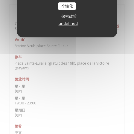
个性化
一般信息
保密政策
undefined
74 rue Paul-Louis Lande
路线
((在新窗口中打开))
33000 Bordeaux
Velib'
Station Vcub place Sainte Eulalie
停车
Place Sainte-Eulalie (gratuit dès 19h), place de la Victoire
(payant)
营业时间
星
-
星
关闭
星
-
星
19:30 - 23:00
星期日
关闭
菜肴
中文