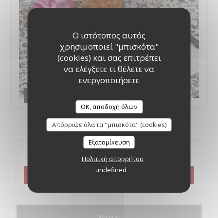
Ο ιστότοπος αυτός
χρησιμοποιεί "μπισκότα"
(cookies) και σας επιτρέπει
να ελέγξετε τι θέλετε να
ενεργοποιήσετε
La cuisine
OK, αποδοχή όλων
Απόρριψε όλα τα "μπισκότα" (cookies)
Εξατομίκευση
Κράτηση
Πολιτική απορρήτου
undefined
ΚΆΝΤΕ ΚΡΆΤΗΣΗ ΤΡΑΠΕΖΙΟΎ
Μενού