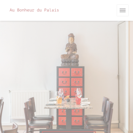
Πίνακας διαχείρισης "Μπισκότων" (Cookies)