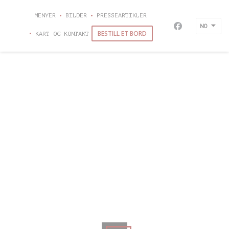
Panel for informasjonskapsler
MENYER
BILDER
PRESSEARTIKLER
NO
Facebook ((åp
BESTILL ET BORD
KART OG KONTAKT