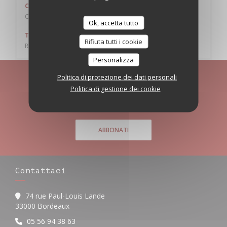
Cucina
Cinese
Ok, accetta tutto
Tipologia
Rifiuta tutti i cookie
Ristorante cinese
Personalizza
Politica di protezione dei dati personali
Rimani informato
*
Politica di gestione dei cookie
Iscriversi alla nostra newsletter per ricevere comunicazioni
personalizzate e offerte di marketing via e-mail.
ABBONATI
Contattaci
74 rue Paul-Louis Lande
((apre una nuova finestra))
33000 Bordeaux
05 56 94 38 63